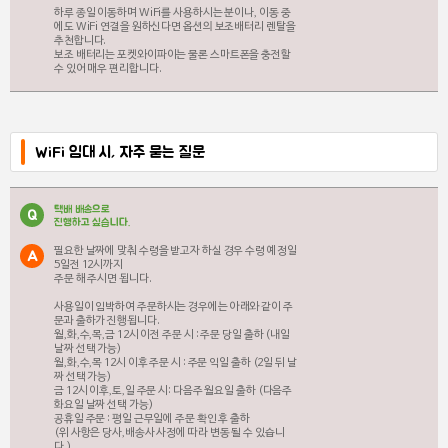
하루 종일 이동하며 WiFi를 사용하시는 분이나, 이동 중
에도 WiFi 연결을 원하신다면 옵션의 보조배터리 렌탈을
추천합니다.
보조 배터리는 포켓와이파이는 물론 스마트폰을 충전할
수 있어 매우 편리합니다.
WiFi 임대 시, 자주 묻는 질문
택배 배송으로
Q
진행하고 싶습니다.
필요한 날짜에 맞춰 수령을 받고자 하실 경우 수령 예정일
A
5일전 12시까지
주문 해 주시면 됩니다.
사용일이 임박하여 주문하시는 경우에는 아래와 같이 주
문과 출하가 진행됩니다.
월,화,수,목,금 12시 이전 주문 시 : 주문 당일 출하 (내일
날짜 선택 가능)
월,화,수,목 12시 이후 주문 시 : 주문 익일 출하 (2일 뒤 날
짜 선택 가능)
금 12시 이후,토,일 주문 시: 다음주 월요일 출하 (다음주
화요일 날짜 선택 가능)
공휴일 주문 : 평일 근무일에 주문 확인 후 출하
(위 사항은 당사,배송사 사정에 따라 변동 될 수 있습니
다.)