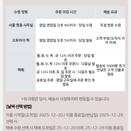
수령 방법
주문 마감 시간
배송 요금
서울 명동 사무실
평일 영업일 오후 6시까지 : 당일 수령
직접 방문 수령
고객 부담/도착지 거
오토바이 퀵
평일 영업일 오후 5시까지 : 당일 발송
리 비례
월,화,수,목 ,금 12시 이전 주문 : 당일 발
송
월,화,수,목 12시 이후 주문시 : 다음날 발
발송비 3000원 추가
송
택배
반납은 고객 선불로
금 12시 이후,토,일 주문 시 : 다음주 월요
발송
일 발송
공휴일 주문 : 평일 근무일에 주문 확인 후
발송
*위 사항은 당사, 배송사 사정에 따라 변동될 수 있습니다.
[날짜 선택 방법]
이용 시작일(도착일) 2025-12-20 / 이용 종료일(반납일) 2025-12-29
선택 시
택배 수령 선택 시 택배 도착일은 25-12-20 이며, 25-12-29 이용 종료일