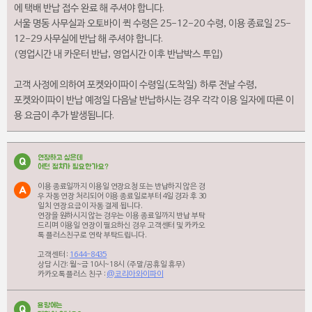
에 택배 반납 접수 완료 해 주셔야 합니다.
서울 명동 사무실과 오토바이 퀵 수령은 25-12-20 수령, 이용 종료일 25-
12-29 사무실에 반납 해 주셔야 합니다.
(영업시간 내 카운터 반납, 영업시간 이후 반납박스 투입)
고객 사정에 의하여 포켓와이파이 수령일(도착일) 하루 전날 수령,
포켓와이파이 반납 예정일 다음날 반납하시는 경우 각각 이용 일자에 따른 이
용 요금이 추가 발생됩니다.
연장하고 싶은데
Q
어떤 절차가 필요한가요?
이용 종료일까지 이용일 연장요청 또는 반납하지 않은 경
A
우 자동 연장 처리되어 이용 종료일로부터 4일 경과 후 30
일치 연장 요금이 자동 결제 됩니다.
연장을 원하시지 않는 경우는 이용 종료일까지 반납 부탁
드리며 이용일 연장이 필요하신 경우 고객센터 및 카카오
톡 플러스친구로 연락 부탁드립니다.
고객센터 :
1644-8435
상담 시간: 월~금 10시~18시 (주말/공휴일 휴무)
카카오톡 플러스 친구 :
@코리아와이파이
용량에는
Q