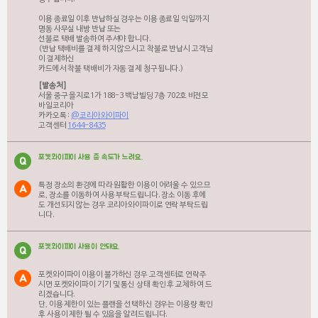
이용 종료일 이후 반납하실 경우는 이용 종료일 익일까지
명동 사무실 내방 반납 또는
선불로 택배 발송하여 주셔야 합니다.
(반납 택배비를 결제 하지 않으시고 착불로 반납시 고객님
이 결제하신
카드에서 착불 택배비가 자동 결제 청구됩니다.)
[발송처]
서울 중구 을지로1가 188-3 백남빌딩 7층 702호 비전모
바일코리아
카카오톡 :
@코리아와이파이
고객센터
1644-8435
포켓와이파이 사용 중 속도가 느려요.
Q
특정 장소의 환경에 따라 원활한 이용이 어려울 수 있으므
A
로, 장소를 이동하여 사용 부탁드립니다. 장소 이동 후에
도 개선되지 않는 경우 코리아와이파이로 연락 부탁드립
니다.
포켓와이파이 사용이 안돼요.
Q
포켓와이파이 이용이 불가하신 경우 고객센터로 연락주
A
시면 포켓와이파이 기기 및 통신 상태 확인 후 교체하여 드
리겠습니다.
단, 이용 제한이 있는 플랜을 선택하신 경우는 이용량 확인
후 사용이 제한 될 수 있음을 알려드립니다.