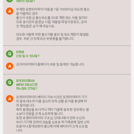
제한이 있나요?
무제한 포켓와이파이 이용 중 1일 10GB이상 과도한 통신
A
을 이용하신 경우
통신사 규정 상 통신속도를 2G로 제한 또는 사용 정지되
므로 장시간의 동영상 시청, 대용량 파일 다운로드, 온라
인 게임 등은 삼가 해 주십시요.
과도한 사용에 의한 통신이용 중단 및 속도 제한이 발생된
경우, 주문 건 전체 또는 부분환불 불가합니다.
전화로
Q
신청 할 수 있나요?
코리아와이파이 홈페이지 주문 및 결제만 가능합니다.
A
포켓와이파이의
Q
배터리 지속시간은
어느정도 인가요?
포켓와이파이의 배터리 지속 시간은 포켓와이파이 기기
A
의 접속 대수와 이용 장소의 전파 상황 등 이용 환경에 따
라 달라집니다.
특히 동영상을 보시거나 여러 기종에 접속 한 경우에는 평
소보다 전량을 크게 소모하게 됩니다.
또한 포켓와이파이의 구조상, 안테나에서 전파 수신과
WiFi 기기에 전파의 전송을 상호로 하기 때문에 일반 스마
트폰이나 휴대전화의 통신에 비해 배터리가 크게 소모됩
니다.