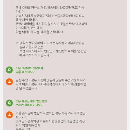
택배 수령을 원하실 경우, 발송비용 3,000원(편도)가 추
가되며
반납시 택배사 상관없이 택배비 선불(고객부담)로 발송
해 주시면 됩니다.
(반납 택배비를 결제 하지 않으시고 착불로 반납시 고객님
이 결제하신 카드에서
착불 택배비가 자동 결제 청구됩니다.)
만일 포켓와이파이 기기 또는 부속품이 파손/분실 된
경우 가입되어 있는
보상 서비스에 따라 변상금이 발생됨으로 이용 및 반납
에 주의하시기 바랍니다.
이용 개시일의 전날까지
Q
받을 수 있나요?
공항 수령의 경우 지정하신 일자 당일에 수령 가능하시며
A
자택 배송의 경우 택배사에 사정에 따라 도착 예정일이 변
경 될 수 있습니다.
이용 종료일 까지 반납하지
Q
못하면 어떻게 되나요?
이용 종료일에 반납하지 않으신 경우 자동으로 대여 연장
A
처리되어
고객님이 결제하신 카드에서 연장요금이 매월 말일 정산
되어 익월 자동 결제
청구됩니다.