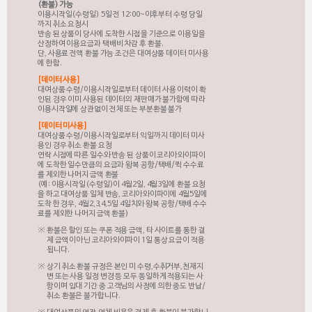
(환불) 가능
이용시작일(수령일) 5일 전 12:00~이후부터 수령 당일
까지 취소 요청시
반송 된 상품이 당사에 도착한 시점을 기준으로 이용일을
산정하여 이용요금과 택배비 차감 후 환불.
단, 사용료 전액 환불 가능 조건은 대여상품 데이터 미사용
에 한함.
[데이터 사용]
대여상품 수령/이용시작일로부터 데이터 사용 이력이 확
인된 경우 이미 사용된 데이터의 재판매가 불가함에 따라
이용시작일에 상관없이 전체 또는 부분환불 불가
[데이터 미사용]
대여상품 수령/이용시작일로부터 익일까지 데이터 미사
용인 경우 취소 환불 요청
연락 시점에 따른 일수와 반송 된 상품이 코리아와이파이
에 도착한 일수만큼의 요금과 왕복 공항/택배/퀵 수수료
를 제외한 나머지 금액 환불
(예: 이용시작일(수령일)이 4월2일, 4월3일에 환불 요청
을 하고 대여상품 일체 반송, 코리아와이파이에 4월5일에
도착 한 경우, 4월2,3,4,5일 4일치와 왕복 공항/택배 수수
료를 제외한 나머지 금액 환불)
환불은 할인 또는 쿠폰 적용 금액, 타 사이트를 통한 결
제 금액이 아닌 코리아와이파이 1일 통상 요금이 적용
됩니다.
상기 취소 환불 규정은 본인 미 수령,수취거부,천재지
변 또는 사용 일정 변경 등 모두 동일하게 적용되는 사
항이며 임대 기간 중 고객님의 사정에 의한 중도 반납/
취소 환불은 불가합니다.