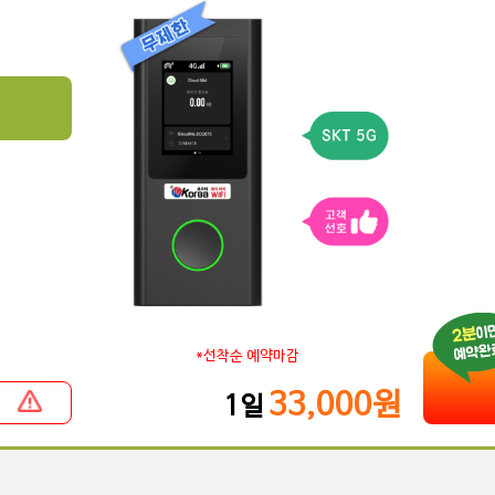
*선착순 예약마감
33,000원
항
1일