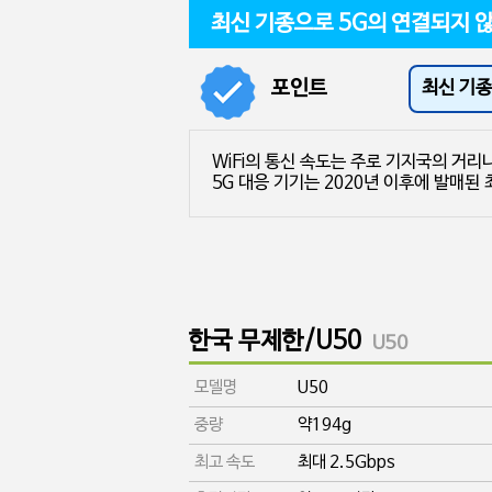
포인트
최신 기종
한국 무제한/U50
U50
모델명
U50
중량
약194g
최고 속도
최대 2.5Gbps