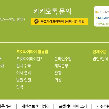
카카오톡 문의
주말/공휴일 휴무)
포켓와이파이 활용법
포켓와이파이 활용법
단체주문
내
포켓와이파이란?
온라인수업
법인/단체
안내
일시 귀국
재택근무
이사 준비
관광
병원 입원
귀성
민박
이용약관
개인정보 처리방침
포켓와이파이 소개
자주묻는