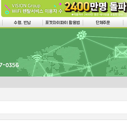
수령, 반납
포켓와이파이 활용법
단체주문
7-0356